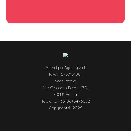
Archetipo Agency S.r.l.
P.IVA: 15737131001
Sede legale:
Via Giacomo Peroni 130,
00131 Roma
Telefono: +39 0645476032
Copyright © 2026