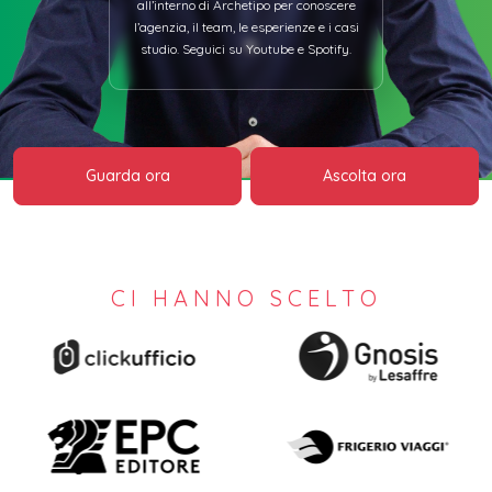
all’interno di Archetipo per conoscere
l’agenzia, il team, le esperienze e i casi
studio. Seguici su Youtube e Spotify.
Guarda ora
Ascolta ora
CI HANNO SCELTO