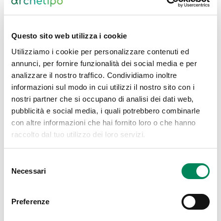
geografica e interazioni precedenti.
Dal contatto alla fiducia
Questo sito web utilizza i cookie
Utilizziamo i cookie per personalizzare contenuti ed
Sfruttare WhatsApp non significa solo aggiungere un
annunci, per fornire funzionalità dei social media e per
nuovo canale alla strategia di digital marketing: è
analizzare il nostro traffico. Condividiamo inoltre
ripensare completamente il modo in cui i brand
informazioni sul modo in cui utilizzi il nostro sito con i
comunicano, creando interazioni più dirette,
nostri partner che si occupano di analisi dei dati web,
personali e significative con le persone
.
pubblicità e social media, i quali potrebbero combinarle
con altre informazioni che hai fornito loro o che hanno
Per le aziende che vogliono distinguersi, WhatsApp
raccolto dal tuo utilizzo dei loro servizi.
offre un’opportunità unica: entrare nello spazio più
personale dei clienti, rispettando la privacy e
Selezione
trasformando ogni interazione in un’esperienza
Necessari
del
memorabile.
consenso
In Archetipo sappiamo come trasformare il
Preferenze
marketing conversazionale in un vantaggio