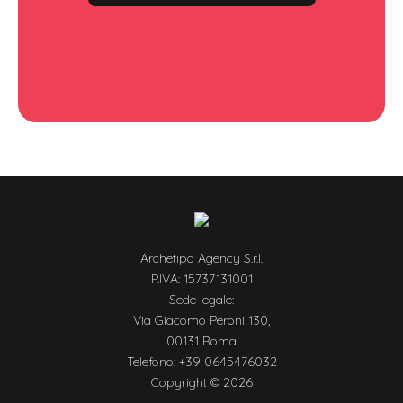
Archetipo Agency S.r.l.
P.IVA: 15737131001
Sede legale:
Via Giacomo Peroni 130,
00131 Roma
Telefono: +39 0645476032
Copyright © 2026