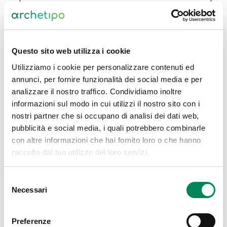
Questo sito web utilizza i cookie
Utilizziamo i cookie per personalizzare contenuti ed
annunci, per fornire funzionalità dei social media e per
analizzare il nostro traffico. Condividiamo inoltre
Fasi della consulenza
informazioni sul modo in cui utilizzi il nostro sito con i
nostri partner che si occupano di analisi dei dati web,
Google Ads
pubblicità e social media, i quali potrebbero combinarle
con altre informazioni che hai fornito loro o che hanno
raccolto dal tuo utilizzo dei loro servizi.
Ogni pianificazione gestita dall’Agenzia si basa
su un
approccio orientato all’ottimizzazione
Selezione
costante del budget e del ROI
garantiti da una
Necessari
del
metodologia
che ci consente di pianificare ogni
consenso
fase della consulenza in modo efficace.
Preferenze