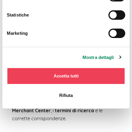
La
misurazione del rendimento delle
Statistiche
campagne Google Ads
e le ottimizzazioni si
fondano sulla correttezza dei dati raccolti e, per
questo, motivo curiamo fin dall’inizio ogni aspetto
Marketing
del
tracciamento dei dati comportamentali e
di conversione
.
Mostra dettagli
Durante la gestione delle campagne
interveniamo in modo proattivo sulle diverse
leve
Accetta tutti
dell’ottimizzazione
tra cui le
creatività
grafiche
, la
strategia di bidding
, l’impostazione
di
segmenti di pubblico
, la corretta
Rifiuta
configurazione del
feed dei prodotti
e del
Merchant Center
, i
termini di ricerca
e le
corrette corrispondenze.