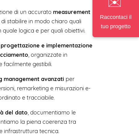
✉️
izione di un accurato
measurement
Raccontaci il
 di stabilire in modo chiaro quali
tuo progetto
n quale logica e per quali obiettivi.
a
progettazione e implementazione
racciamento
, organizzate in
 facilmente gestibili.
tag management avanzati
per
ersioni, remarketing e misurazioni e-
inato e tracciabile.
tà del dato
, documentiamo le
antiamo la piena coerenza tra
 infrastruttura tecnica.