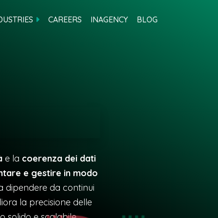
DUSTRIES
CAREERS
INAGENCY
BLOG
à
e la
coerenza dei dati
tare e gestire in modo
za dipendere da continui
iora la precisione delle
o solido e scalabile.