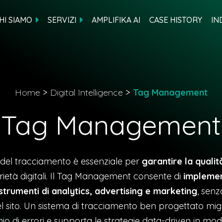
HI SIAMO
SERVIZI
AMPLIFIKA AI
CASE HISTORY
IN
Home
>
Digital Intelligence
>
Tag Management
Tag Management
 del tracciamento è essenziale per
garantire la qualit
rietà digitali. Il Tag Management consente di
implemen
 strumenti di analytics, advertising e marketing
, sen
el sito. Un sistema di tracciamento ben progettato migl
ischio di errori e supporta le strategie data-driven in mod