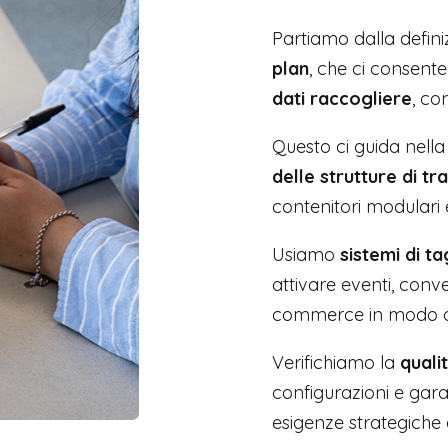
Partiamo dalla defin
plan
, che ci consente
dati raccogliere
, co
Questo ci guida nell
delle strutture di t
contenitori modulari e
Usiamo
sistemi di 
attivare eventi, conv
commerce in modo ord
Verifichiamo la
quali
configurazioni e gar
esigenze strategiche e