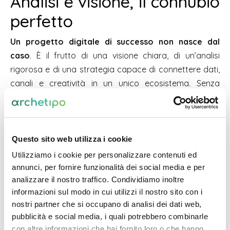
Analisi e visione, il connubio
perfetto
Un progetto digitale di successo non nasce dal
caso
. È il frutto di una visione chiara, di un’analisi
rigorosa e di una strategia capace di connettere dati,
canali e creatività in un unico ecosistema. Senza
questo approccio, anche le idee più brillanti rischiano di
disperdersi in azioni frammentate e poco efficaci.
In Archetipo consideriamo l’analisi il motore di ogni
Questo sito web utilizza i cookie
progetto digitale
: non un passaggio teorico o
Utilizziamo i cookie per personalizzare contenuti ed
formale, ma un
processo collaborativo
e
annunci, per fornire funzionalità dei social media e per
continuativo che trasforma dati e insight in
analizzare il nostro traffico. Condividiamo inoltre
strategie concrete, integrate e scalabili.
informazioni sul modo in cui utilizzi il nostro sito con i
nostri partner che si occupano di analisi dei dati web,
Contattaci
insieme possiamo costruire una strategia
pubblicità e social media, i quali potrebbero combinarle
solida, integrata e sostenibile, affiancandoti nella
con altre informazioni che hai fornito loro o che hanno