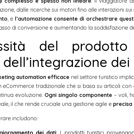
gi complesso e spesso non lineare
: il viaggiatore 
ione, dalle ricerche sui motori fino alle interazioni su
nto
, e
l’automazione consente di orchestrare ques
 tasso di conversione e aumentando la soddisfazione del
sità del prodotto 
dell’integrazione dei 
keting automation efficace
nel settore turistico impl
n eCommerce tradizionale che si basa su articoli con ca
ontinua evoluzione.
Ogni singolo componente
– voli, h
le, il che rende cruciale una gestione agile e
precisa 
erare includono:
giornamento dei dati
: I prodotti turistici proveng