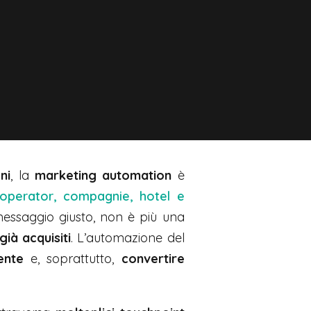
ni
, la
marketing automation
è
r operator, compagnie, hotel e
 messaggio giusto, non è più una
ià acquisiti
. L’automazione del
iente
e, soprattutto,
convertire