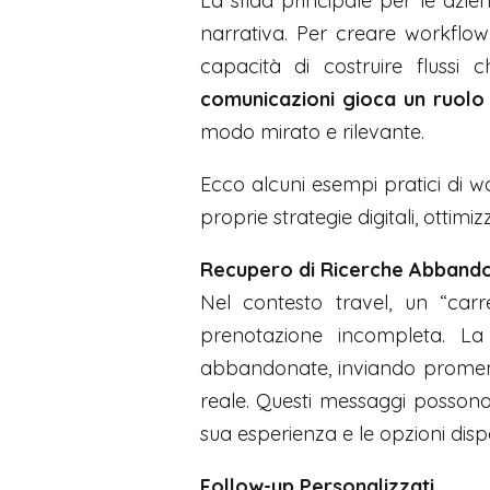
La sfida principale per le azie
narrativa. Per creare workflow
capacità di costruire flussi 
comunicazioni gioca un ruolo
modo mirato e rilevante.
Ecco alcuni esempi pratici di wo
proprie strategie digitali, ottim
Recupero di Ricerche Abbandon
Nel contesto travel, un “car
prenotazione incompleta. La
abbandonate, inviando promemori
reale. Questi messaggi possono 
sua esperienza e le opzioni dispo
Follow-up Personalizzati