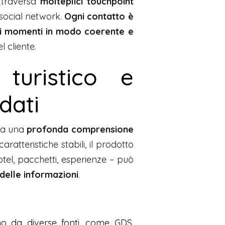
attraversa
molteplici touchpoint
i social network.
Ogni contatto è
ti momenti in modo coerente e
 cliente.
turistico e
dati
ica una
profonda comprensione
ratteristiche stabili, il prodotto
otel, pacchetti, esperienze – può
delle informazioni
.
ono da diverse fonti, come GDS,