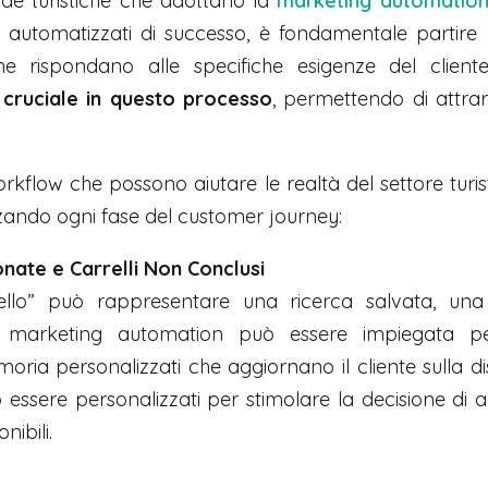
nde turistiche che adottano la
marketing automatio
 automatizzati di successo, è fondamentale partire 
che rispondano alle specifiche esigenze del client
 cruciale in questo processo
, permettendo di attrar
rkflow che possono aiutare le realtà del settore turisti
izzando ogni fase del customer journey:
ate e Carrelli Non Conclusi
rello” può rappresentare una ricerca salvata, una
 marketing automation può essere impiegata pe
a personalizzati che aggiornano il cliente sulla dis
essere personalizzati per stimolare la decisione di ac
nibili.