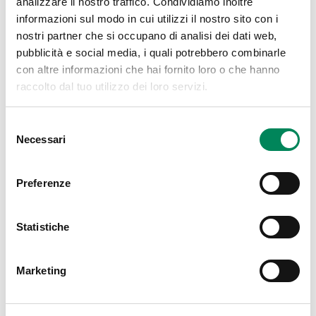
analizzare il nostro traffico. Condividiamo inoltre
informazioni sul modo in cui utilizzi il nostro sito con i
nostri partner che si occupano di analisi dei dati web,
pubblicità e social media, i quali potrebbero combinarle
CI HANNO SCELTO
con altre informazioni che hai fornito loro o che hanno
raccolto dal tuo utilizzo dei loro servizi.
Selezione
Necessari
del
consenso
Preferenze
Statistiche
Invia la tua
candidatura per
Marketing
Graphic Web Designer