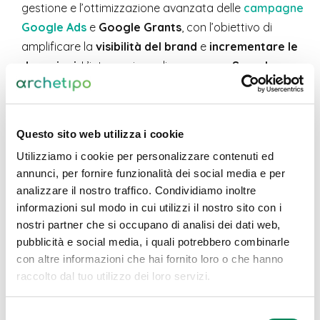
gestione e l’ottimizzazione avanzata delle
campagne
Google Ads
e
Google Grants
, con l’obiettivo di
amplificare la
visibilità del brand
e
incrementare le
donazioni
. L’integrazione di
campagne Search
,
Display
e
YouTube
ha permesso di raggiungere un
pubblico altamente profilato in ogni fase del funnel di
interesse e di conversione. Un’
accurata allocazione
Questo sito web utilizza i cookie
del budget
e un
costante affinamento delle
Utilizziamo i cookie per personalizzare contenuti ed
strategie
hanno
ottimizzato il ROAS
, garantendo il
annunci, per fornire funzionalità dei social media e per
miglioramento dei costi di acquisizione dei donatori
analizzare il nostro traffico. Condividiamo inoltre
(CPA) e il massimo rendimento dagli investimenti
informazioni sul modo in cui utilizzi il nostro sito con i
pubblicitari
.
nostri partner che si occupano di analisi dei dati web,
pubblicità e social media, i quali potrebbero combinarle
con altre informazioni che hai fornito loro o che hanno
raccolto dal tuo utilizzo dei loro servizi.
Selezione