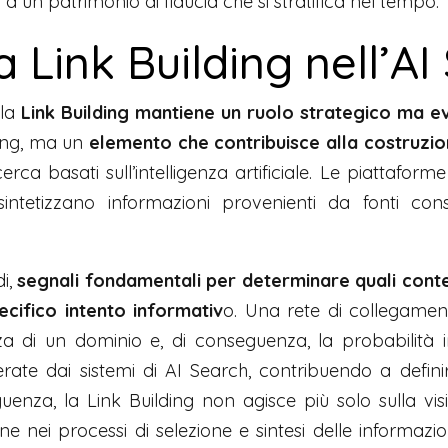
a un patrimonio di fiducia che si stratifica nel tempo.
la Link Building nell’A
 la
Link Building
mantiene un ruolo strategico ma ev
king, ma un
elemento che contribuisce alla costruzion
icerca basati sull’intelligenza artificiale. Le piattaform
tetizzano informazioni provenienti da fonti consid
di,
segnali fondamentali per determinare quali contenut
ecifico intento informativ
o. Una rete di collegamen
zza di un dominio e, di conseguenza, la probabilità 
ate dai sistemi di AI Search, contribuendo a definirn
enza, la Link Building non agisce più solo sulla visi
e nei processi di selezione e sintesi delle informazion