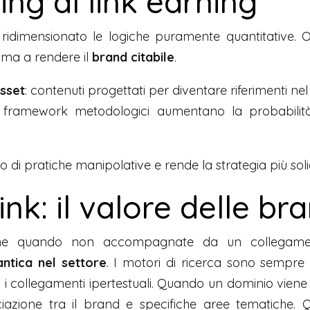
ding al link earning
a ridimensionato le logiche puramente quantitative. 
ma a rendere il
brand citabile
.
asset
: contenuti progettati per diventare riferimenti nel 
 framework metodologici aumentano la probabilità d
io di pratiche manipolative e rende la strategia più so
link: il valore delle b
he quando non accompagnate da un collegamen
ntica nel settore
. I motori di ricerca sono sempre
to i collegamenti ipertestuali. Quando un dominio vien
sociazione tra il brand e specifiche aree tematiche.